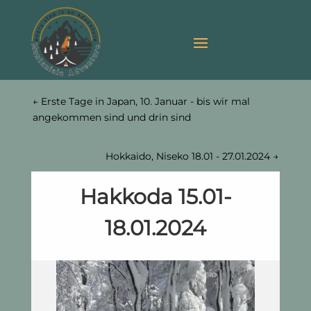
←
Erste Tage in Japan, 10. Januar - bis wir mal
angekommen sind und drin sind
Hokkaido, Niseko 18.01 - 27.01.2024
→
Hakkoda 15.01-
18.01.2024